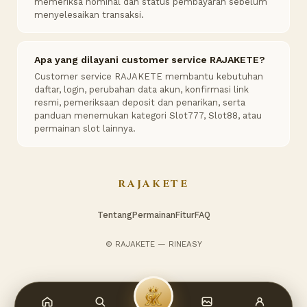
memeriksa nominal dan status pembayaran sebelum
menyelesaikan transaksi.
Apa yang dilayani customer service RAJAKETE?
Customer service RAJAKETE membantu kebutuhan
daftar, login, perubahan data akun, konfirmasi link
resmi, pemeriksaan deposit dan penarikan, serta
panduan menemukan kategori Slot777, Slot88, atau
permainan slot lainnya.
RAJAKETE
Tentang
Permainan
Fitur
FAQ
© RAJAKETE — RINEASY