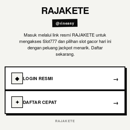
RAJAKETE
@rineasy
Masuk melalui link resmi RAJAKETE untuk
mengakses Slot777 dan pilihan slot gacor hari ini
dengan peluang jackpot menarik. Daftar
sekarang.
→
◆
LOGIN RESMI
→
✦
DAFTAR CEPAT
RAJAKETE